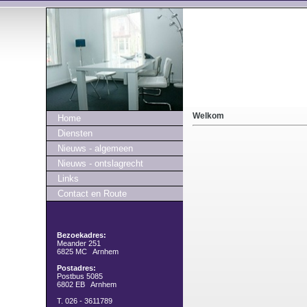
Welkom
Home
Diensten
Nieuws - algemeen
Nieuws - ontslagrecht
Links
Contact en Route
Bezoekadres:
Meander 251
6825 MC Arnhem
Postadres:
Postbus 5085
6802 EB Arnhem
T. 026 - 3611789